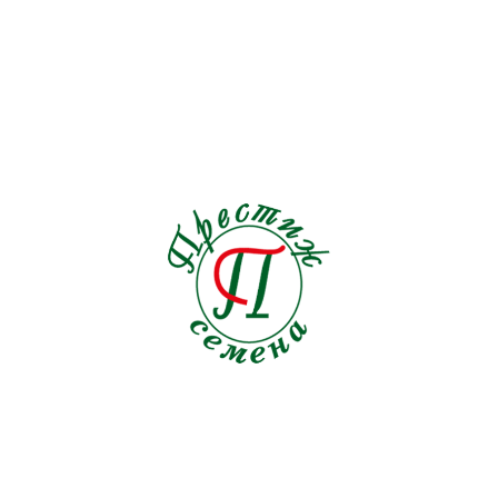
навоз, он улучшает кислотный баланс почв, благодаря
насыщает эфирными маслами, противостоит насекомым
Насыщает почву азотом, не хуже бобовых
культур. Норма высева 
Рекомендации: Посадку рапса ярового, в качестве сид
сбора урожая. Это прекрасный предшественник многих
лучше будут расти картофель, кабачки, томаты, перец,
к заморозкам но не переносит избыток влаги.
Для посадки семян, требуется взрыхлить почву, смеша
Разравнять место посева граблями, прикатать.
Цена: 64 руб.
ЛИНИЯ
Российская линия