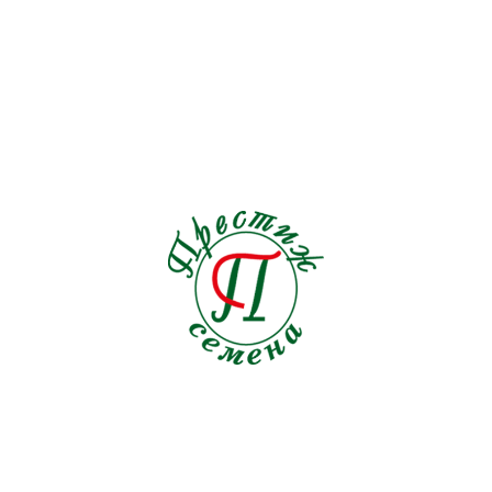
Дайкон
Датура
2 сорта
1 сорт
Дербенник
Диасция
1 сорт
0 сортов