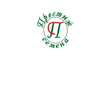
Семена на ленте Редис
1
Томат
92
Тыква
9
Укроп
20
Фасоль ов.
7
Шпинат
8
Щавель
3
СЕМЕНА ЦВЕТОВ
МИЦЕЛИИ ГРИБОВ