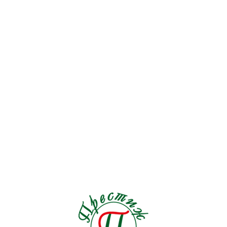
стороне дома в небольших
горшочках. Во время сильного
дождя их лучше убрать в
помещение, чтобы молодые
растения не поломались. Мож
выращивать цветущий портул
в комнате, на хорошо освеще
окне, но цветение будет не т
обильным.