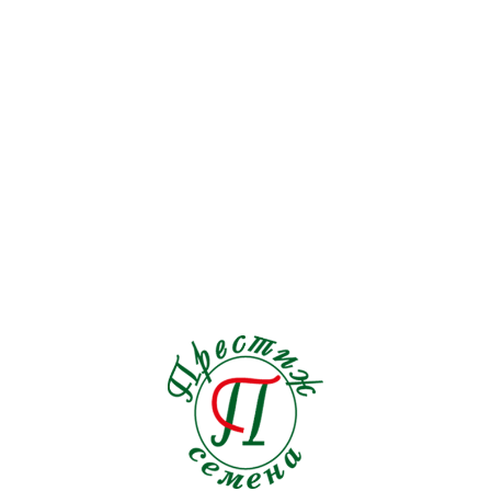
Кларкия
0
Клематис
0
Клеома
1
Клещевина
2
Клубника
3
Книфофия
1
Кобея
1
Колеус
9
Колокольчик
2
Кортадерия
1
Космос
4