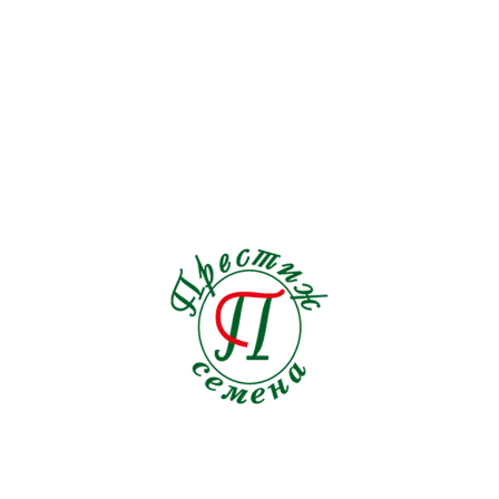
Обриета
1
Орегано
1
Осока
2
Остеоспермум
2
Пампасная трава
1
Паслен
0
Пассифлора
2
Пахиподиум
1
Пеларгония
1
Перец декоративный
2
Петуния
92