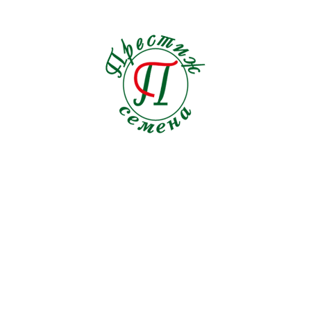
Семена на ленте Редис
1
Томат
92
Тыква
9
Укроп
20
Фасоль ов.
7
Шпинат
8
Щавель
3
СЕМЕНА ЦВЕТОВ
МИЦЕЛИИ ГРИБОВ