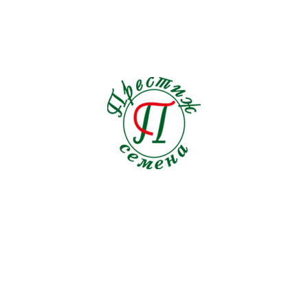
Подсолнечник
1
Пряные травы
21
Редис
19
Редька
3
Репа
1
Рукола
9
Салат
33
Свекла кормовая
0
Свекла столовая
19
Сельдерей
5
Семена на ленте Морковь
18