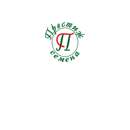
Льнянка
1
Люпин
2
Мак
4
Малопа
1
Мальва
0
Маргаритка
0
Маттиола
2
Мелотрия
1
Мимоза
0
Мимулюс
0
Мина
1