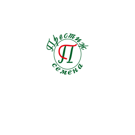
Подсолнечник
1
Пряные травы
21
Редис
19
Редька
3
Репа
1
Рукола
9
Салат
33
Свекла кормовая
0
Свекла столовая
19
Сельдерей
5
Семена на ленте Морковь
18