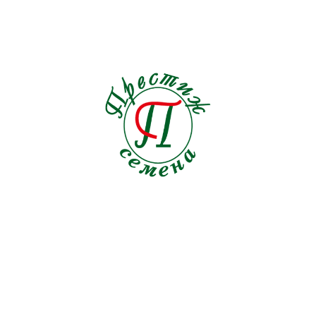
Санвиталия
1
Седум
1
Смесь однолетников
8
Спилантес
1
Стевия
1
Схизантус
1
Табак
6
Титония
1
Томат декоративный
2
Тыква декоративная
3
Филодендрон
1
Флокс
4