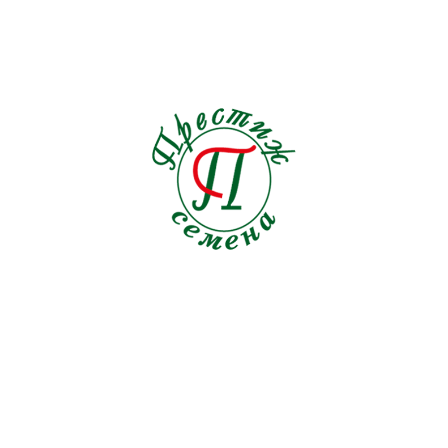
Подсолнечник
1
Пряные травы
21
Редис
19
Редька
3
Репа
1
Рукола
9
Салат
33
Свекла кормовая
0
Свекла столовая
19
Сельдерей
5
Семена на ленте Морковь
18