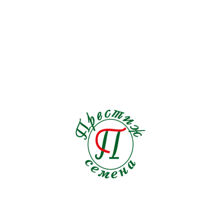
Лук батун
Лук на зелень
8 сортов
8 сортов