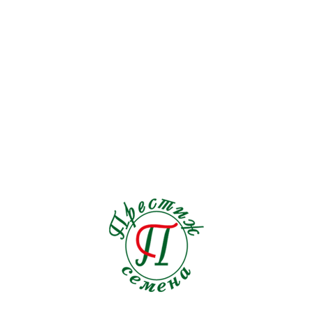
Лонг Уайт Кошигая
Высокоурожайный сорт лука на зелень. Вместо репки
растение образует слегка утолщенную белую ножку,
которая при окучивании удлиняется. Листья длинные,
прямостоячие, темно-зеленые, на вкус не острые,
мягкие, без волокон даже при перерастании. Сорт не
ПРОИЗВОДИТЕЛЬ