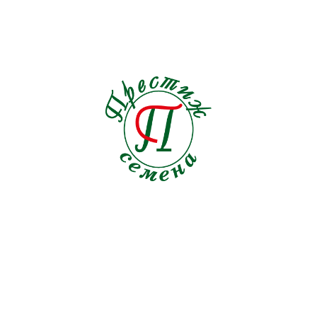
Салат АйсБазар
Среднепоздний сорт. Кочанный. Розетка листьев
полупрямостоячая, высотой 16-20 см, диаметром 35-40
см. Кочан закрытый, округлый, очень плотный, массой
530 г. Период вегитации 45-60 дней.
ПРОИЗВОДИТЕЛЬ
Syngenta