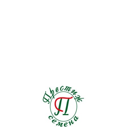
Перец острый
19
Перец сладкий
72
Петрушка
9
Подвой
6
Редис
30
Редька
5
Рукола
15
Салат
128
Свекла столовая
30
Сельдерей
17
Спаржа
5