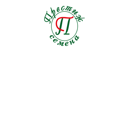
Кориандр Марино
Кориандр с крупно рассеченным, зубчатым по краю
листом и тонкими
стеблями. Относительно устойчив к стрелкованию,
может выращиваться
при повышенных температурах.
ПРОИЗВОДИТЕЛЬ
Enza Zaden
Цена: 2 350 руб.