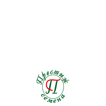
Перец острый
19
Перец сладкий
72
Петрушка
9
Подвой
6
Редис
30
Редька
5
Рукола
15
Салат
128
Свекла столовая
30
Сельдерей
17
Спаржа
5