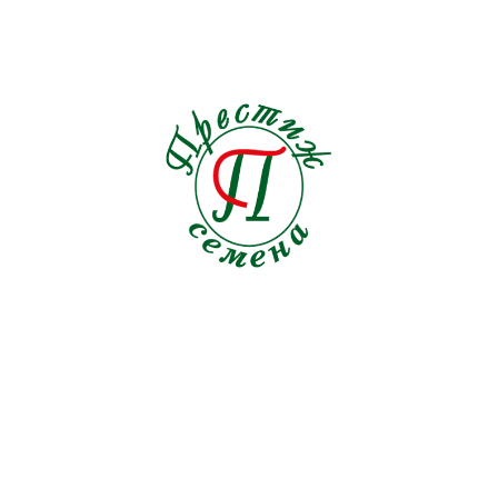
Капуста цв. Амидала F1
Среднеспелый гибрид. Отличные цвет, форма, вид
головки. Хорошая самоукрываемость, листья без
воскового налёта. Высокая сила роста. Высокая
устойчивость к переноспорозу. Вегетационный период,
дней 80 дней от высадки рассады. Средний вес головки
ПРОИЗВОДИТЕЛЬ
2-2,5 кг. Густота посадки 30-35 тыс. раст./га. Реализация
Syngenta
в свежем виде. Рекомендуется выращивание под
осеннюю уборку.
Цена: 9 300 руб.