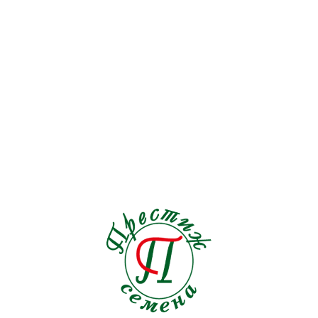
Перец
15
Петрушка
4
Подсолнечник
0
Редис
9
Редька
2
Репа
1
Рукола
5
Салат
5
Свекла
11
Сельдерей
1
Томат
32