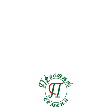
Перец
15
Петрушка
4
Подсолнечник
0
Редис
9
Редька
2
Репа
1
Рукола
5
Салат
5
Свекла
11
Сельдерей
1
Томат
32