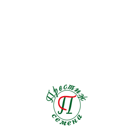
Перец
15
Петрушка
4
Подсолнечник
0
Редис
9
Редька
2
Репа
1
Рукола
5
Салат
5
Свекла
11
Сельдерей
1
Томат
32