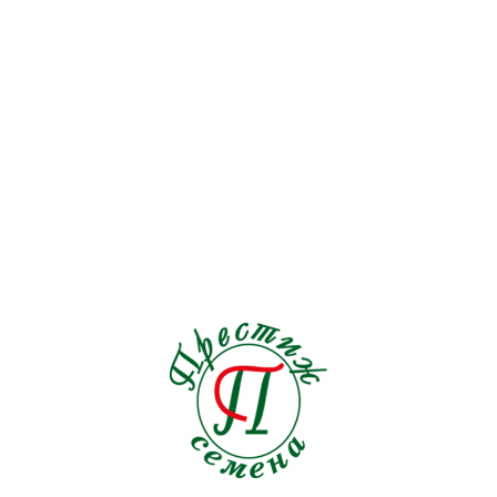
Перец острый
19
Перец сладкий
72
Петрушка
9
Подвой
6
Редис
30
Редька
5
Рукола
15
Салат
128
Свекла столовая
30
Сельдерей
17
Спаржа
5