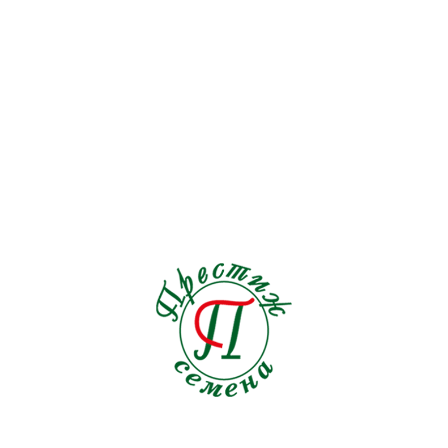
Перец острый
19
Перец сладкий
72
Петрушка
9
Подвой
6
Редис
30
Редька
5
Рукола
15
Салат
128
Свекла столовая
30
Сельдерей
17
Спаржа
5