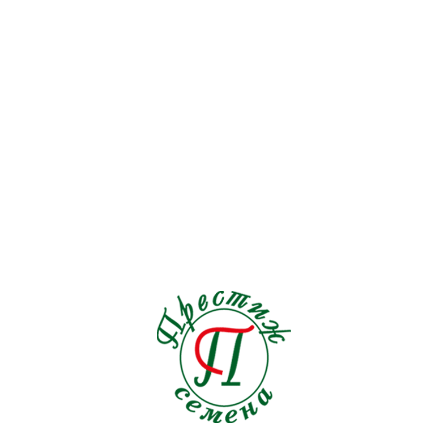
Перец острый
19
Перец сладкий
72
Петрушка
9
Подвой
6
Редис
30
Редька
5
Рукола
15
Салат
128
Свекла столовая
30
Сельдерей
17
Спаржа
5