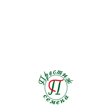
Перец острый
19
Перец сладкий
72
Петрушка
9
Подвой
6
Редис
30
Редька
5
Рукола
15
Салат
128
Свекла столовая
30
Сельдерей
17
Спаржа
5