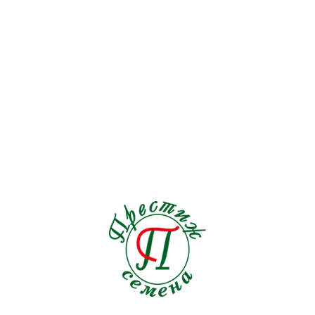
Перец острый
19
Перец сладкий
72
Петрушка
9
Подвой
6
Редис
30
Редька
5
Рукола
15
Салат
128
Свекла столовая
30
Сельдерей
17
Спаржа
5