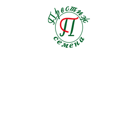
Томат
212
Тыква
20
Укроп
15
Фасоль
3
Фенхель
4
Цикорий
4
Шпинат
16
Щавель
3
Эндивий
9
МИНИ-ПРОФИ СЕМЕНА