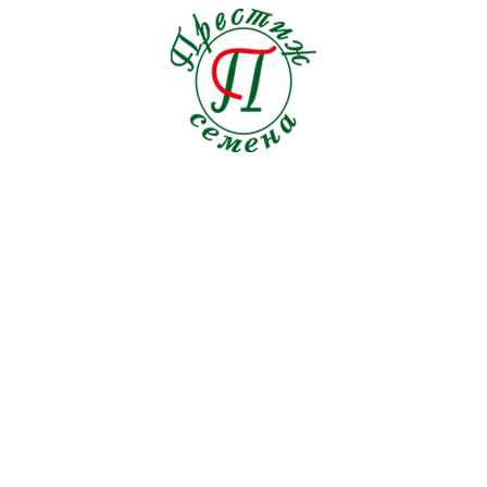
Томат
212
Тыква
20
Укроп
15
Фасоль
3
Фенхель
4
Цикорий
4
Шпинат
16
Щавель
3
Эндивий
9
МИНИ-ПРОФИ СЕМЕНА