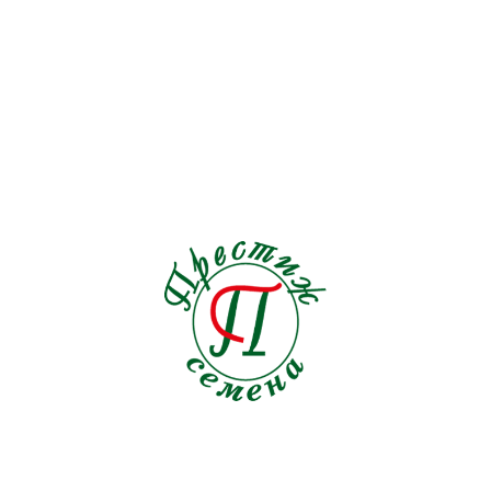
Подсолнечник
1
Пряные травы
21
Редис
19
Редька
3
Репа
1
Рукола
9
Салат
33
Свекла кормовая
0
Свекла столовая
19
Сельдерей
5
Семена на ленте Морковь
18