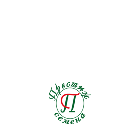
Петрушка лист.курчавая
2
Подсолнечник
1
Пряные травы
21
Редис
19
Редька
3
Репа
1
Рукола
9
Салат
33
Свекла кормовая
0
Свекла столовая
19
Сельдерей
5
Семена на ленте Морковь
18