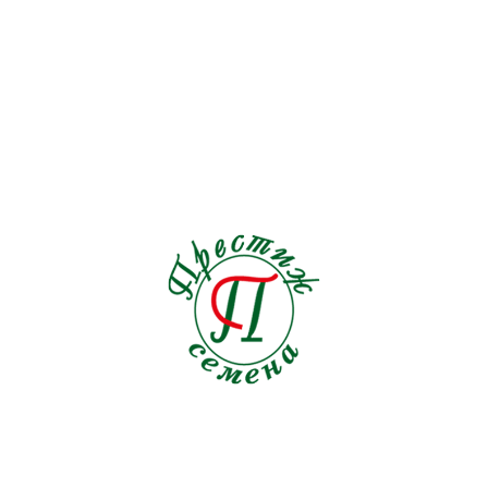
Подсолнечник
1
Пряные травы
21
Редис
19
Редька
3
Репа
1
Рукола
9
Салат
33
Свекла кормовая
0
Свекла столовая
19
Сельдерей
5
Семена на ленте Морковь
18