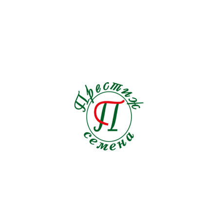
Подсолнечник
1
Пряные травы
21
Редис
19
Редька
3
Репа
1
Рукола
9
Салат
33
Свекла кормовая
0
Свекла столовая
19
Сельдерей
5
Семена на ленте Морковь
18