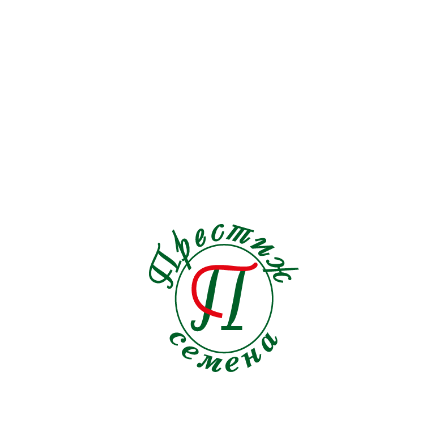
Подсолнечник
1
Пряные травы
21
Редис
19
Редька
3
Репа
1
Рукола
9
Салат
33
Свекла кормовая
0
Свекла столовая
19
Сельдерей
5
Семена на ленте Морковь
18