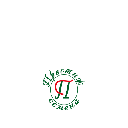
Подсолнечник
1
Пряные травы
21
Редис
19
Редька
3
Репа
1
Рукола
9
Салат
33
Свекла кормовая
0
Свекла столовая
19
Сельдерей
5
Семена на ленте Морковь
18