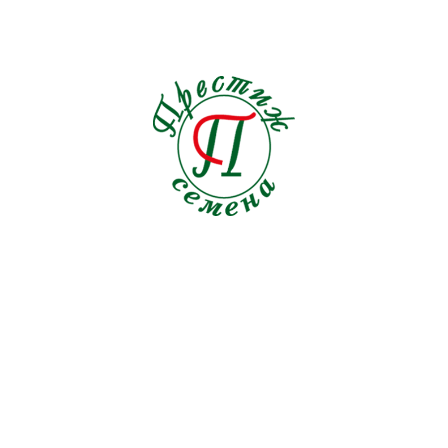
Семена на ленте Редис
1
Томат
92
Тыква
9
Укроп
20
Фасоль ов.
7
Шпинат
8
Щавель
3
СЕМЕНА ЦВЕТОВ
МИЦЕЛИИ ГРИБОВ