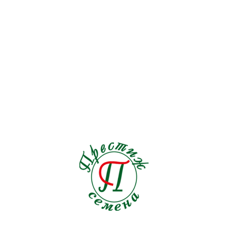
Подсолнечник
1
Пряные травы
21
Редис
19
Редька
3
Репа
1
Рукола
9
Салат
33
Свекла кормовая
0
Свекла столовая
19
Сельдерей
5
Семена на ленте Морковь
18