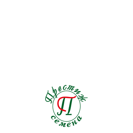
Подсолнечник
1
Пряные травы
21
Редис
19
Редька
3
Репа
1
Рукола
9
Салат
33
Свекла кормовая
0
Свекла столовая
19
Сельдерей
5
Семена на ленте Морковь
18