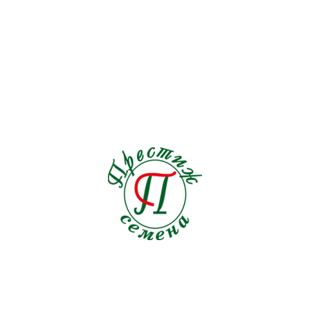
Подсолнечник
1
Пряные травы
21
Редис
19
Редька
3
Репа
1
Рукола
9
Салат
33
Свекла кормовая
0
Свекла столовая
19
Сельдерей
5
Семена на ленте Морковь
18