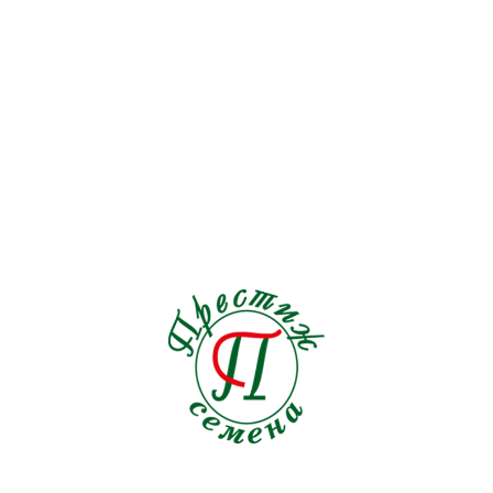
Подсолнечник
1
Пряные травы
21
Редис
19
Редька
3
Репа
1
Рукола
9
Салат
33
Свекла кормовая
0
Свекла столовая
19
Сельдерей
5
Семена на ленте Морковь
18