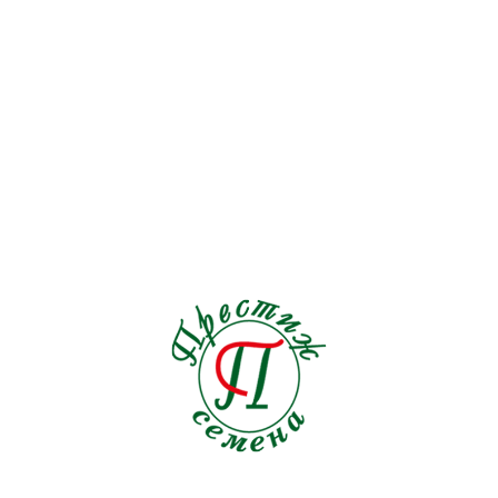
Львиный зев
7
Льнянка
1
Люпин
2
Мак
4
Малопа
1
Мальва
0
Маргаритка
0
Маттиола
2
Мелотрия
1
Мимоза
0
Мимулюс
0