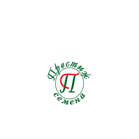
Льнянка
1
Люпин
2
Мак
4
Малопа
1
Мальва
0
Маргаритка
0
Маттиола
2
Мелотрия
1
Мимоза
0
Мимулюс
0
Мина
1