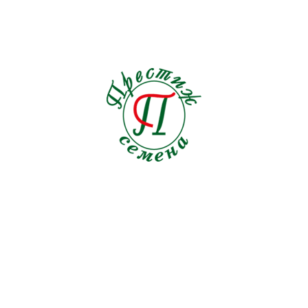
Льнянка
1
Люпин
2
Мак
4
Малопа
1
Мальва
0
Маргаритка
0
Маттиола
2
Мелотрия
1
Мимоза
0
Мимулюс
0
Мина
1