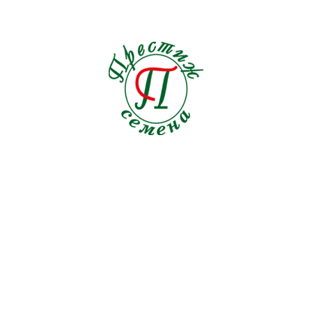
Льнянка
1
Люпин
2
Мак
4
Малопа
1
Мальва
0
Маргаритка
0
Маттиола
2
Мелотрия
1
Мимоза
0
Мимулюс
0
Мина
1