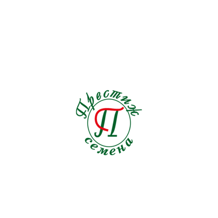
Льнянка
1
Люпин
2
Мак
4
Малопа
1
Мальва
0
Маргаритка
0
Маттиола
2
Мелотрия
1
Мимоза
0
Мимулюс
0
Мина
1