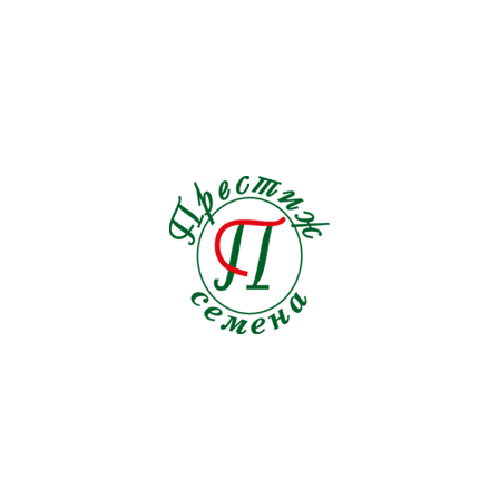
Льнянка
1
Люпин
2
Мак
4
Малопа
1
Мальва
0
Маргаритка
0
Маттиола
2
Мелотрия
1
Мимоза
0
Мимулюс
0
Мина
1