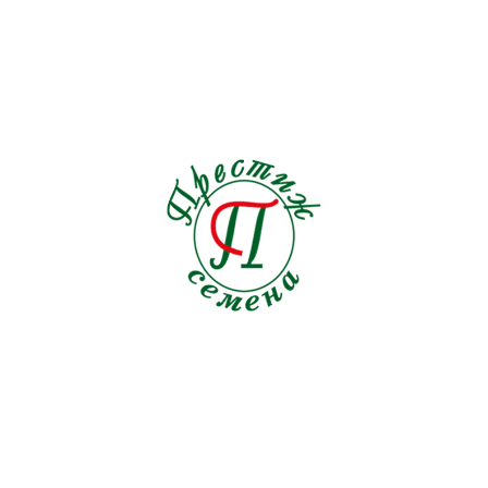
Льнянка
1
Люпин
2
Мак
4
Малопа
1
Мальва
0
Маргаритка
0
Маттиола
2
Мелотрия
1
Мимоза
0
Мимулюс
0
Мина
1