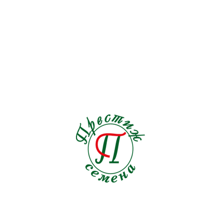
Львиный зев
7
Льнянка
1
Люпин
2
Мак
4
Малопа
1
Мальва
0
Маргаритка
0
Маттиола
2
Мелотрия
1
Мимоза
0
Мимулюс
0