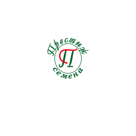
Львиный зев
7
Льнянка
1
Люпин
2
Мак
4
Малопа
1
Мальва
0
Маргаритка
0
Маттиола
2
Мелотрия
1
Мимоза
0
Мимулюс
0